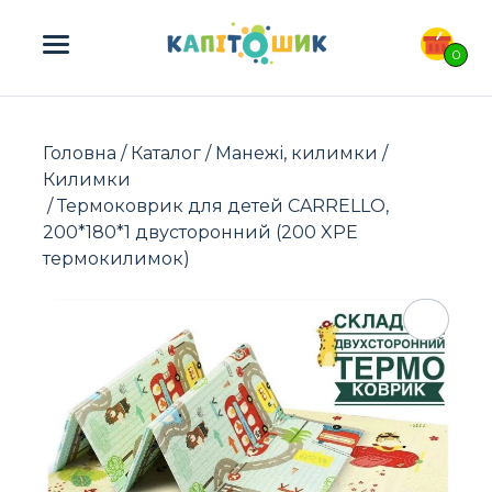
ПОШУК ТОВАРІВ:
0
Головна
/
Каталог
/
Манежі, килимки
/
Килимки
/ Термоковрик для детей CARRELLO,
200*180*1 двусторонний (200 XPE
термокилимок)