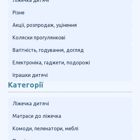
Ліжечка дитячі
Різне
Акції, розпродаж, уцінення
Коляски прогулянкові
Вагітність, годування, догляд
Електроніка, гаджети, подорожі
Іграшки дитячі
Категорії
Ліжечка дитячі
Матраси до ліжечка
Комоди, пеленатори, меблі