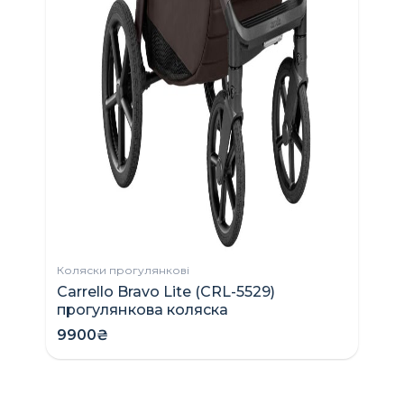
Лі
Н
2
Коляски прогулянкові
Carrello Bravo Lite (CRL-5529)
прогулянкова коляска
9900₴