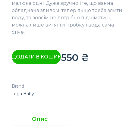
малюка одні. Дуже зручно і те, що ванна
обладнана зливом, тепер якщо треба злити
воду, то зовсім не потрібно піднімати її,
можна лише витягти пробку і вода сама
стіче.
550
₴
ДОДАТИ В КОШИК
Brand
Tega Baby
Опис