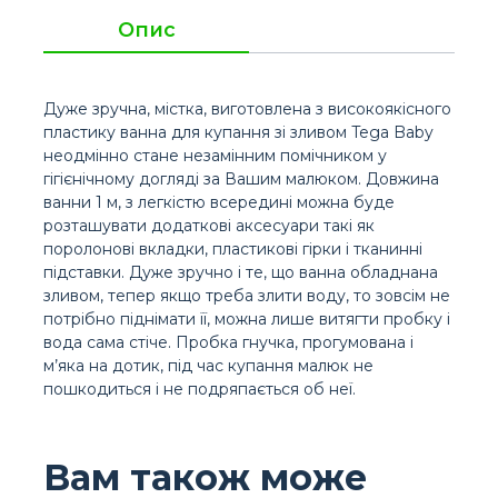
Опис
Дуже зручна, містка, виготовлена ​​з високоякісного
пластику ванна для купання зі зливом Tega Baby
неодмінно стане незамінним помічником у
гігієнічному догляді за Вашим малюком. Довжина
ванни 1 м, з легкістю всередині можна буде
розташувати додаткові аксесуари такі як
поролонові вкладки, пластикові гірки і тканинні
підставки. Дуже зручно і те, що ванна обладнана
зливом, тепер якщо треба злити воду, то зовсім не
потрібно піднімати її, можна лише витягти пробку і
вода сама стіче. Пробка гнучка, прогумована і
м’яка на дотик, під час купання малюк не
пошкодиться і не подряпається об неї.
Вам також може