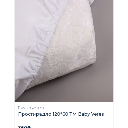
Постіль дитяча
Простирадло 120*60 ТМ Baby Veres
360₴