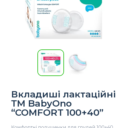
Вкладиші лактаційні
ТМ BabyOno
“COMFORT 100+40”
Комфортні подушечки для грудей 100+40