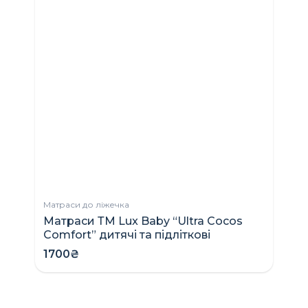
Матраси до ліжечка
Матраси ТМ Lux Baby “Ultra Cocos
Ко
Comfort” дитячі та підліткові
C
п
1700₴
9