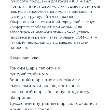
Комфортні подушечки для грудей 100+40 шт.
Повітряні та ніжні шари устілки чудово поглинають
надлишок вироблюваного молока, захищаючи
чутливу шкіру грудей від подразнення.
Ультратонкий та непомітний корпус забезпечує
комфорт та свободу дій при носінні. Для
забезпечення належної гігієни кожна устілка
пакується в окремий пакет. Вкладки COMFORT –
лактаційні вкладиші, що відповідають вашим
потребам.
Характеристики:
Тонкий шар з гелюючим
суперабсорбентом.
Зовнішній шар з двома клейкими
смужками захищає від протікання
Ізолюючий шар забезпечує додаткову
абсорбцію
Дихаючий внутрішній шар, що торкається
ніжної шкіри грудей.