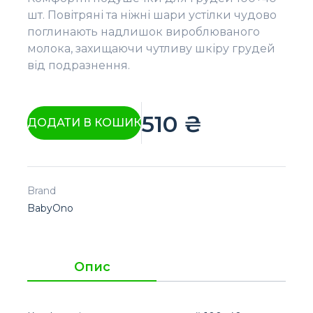
шт. Повітряні та ніжні шари устілки чудово
поглинають надлишок вироблюваного
молока, захищаючи чутливу шкіру грудей
від подразнення.
510
₴
ДОДАТИ В КОШИК
Brand
BabyOno
Опис