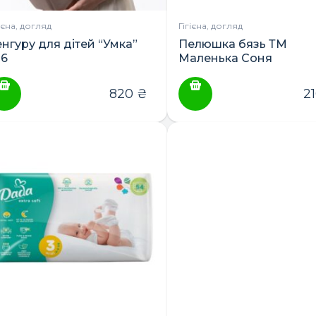
гієна, догляд
Гігієна, догляд
енгуру для дітей “Умка”
Пелюшка бязь ТМ
6
Маленька Соня
820
₴
2