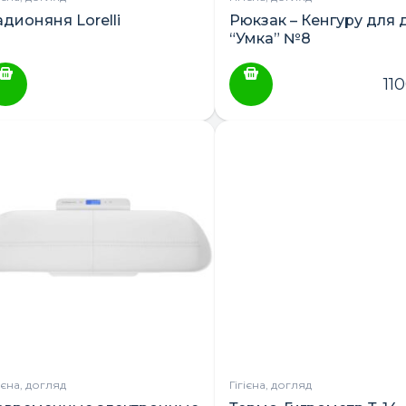
адионяня Lorelli
Рюкзак – Кенгуру для 
“Умка” №8
11
гієна, догляд
Гігієна, догляд