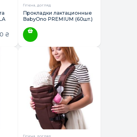
Гігієна, догляд
та
Прокладки лактационные
LA
BabyOno PREMIUM (60шт.)
00
₴
Гігієна, догляд