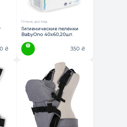
Гігієна, догляд
y
Гигиенические пелёнки
BabyOno 40х60,20шт.
50
₴
350
₴