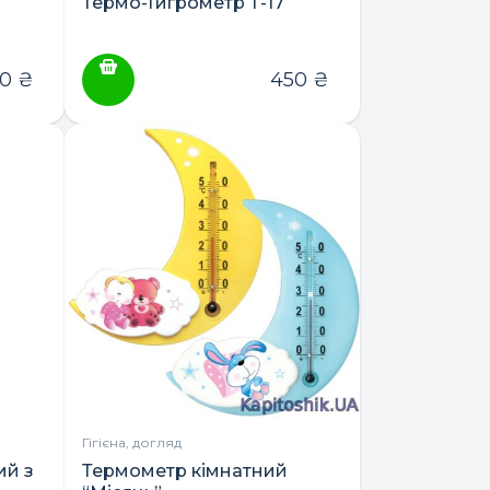
Термо-Гигрометр Т-17
50
₴
450
₴
Гігієна, догляд
ий з
Термометр кімнатний