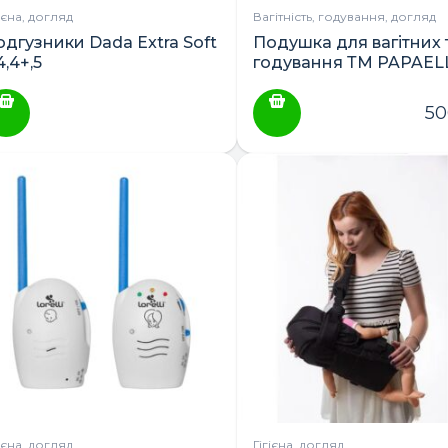
гієна, догляд
Вагітність, годування, догляд
ПОШУК ТОВАРІВ:
одгузники Dada Extra Soft
Подушка для вагітних 
4,4+,5
годування ТМ PAPAEL
30Х170см+карабін
5
гієна, догляд
Гігієна, догляд