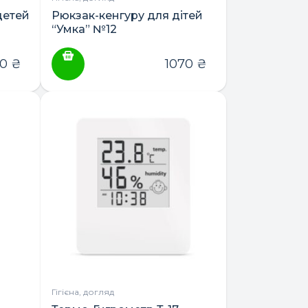
детей
Рюкзак-кенгуру для дітей
“Умка” №12
00
₴
1070
₴
Гігієна, догляд