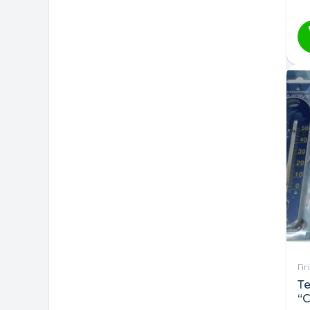
Гі
Т
“