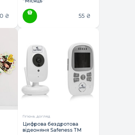
“Місяць”
00
₴
55
₴
Гігієна, догляд
й
Цифрова бездротова
відеоняня Safeness ТМ