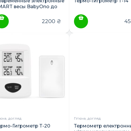
овременные электронные
Термо-Гигрометр Т-14
MART весы BabyOno до
0 кг. (с bluetooth)
2200
₴
4
гієна, догляд
Гігієна, догляд
ермо-Гигрометр Т-20
Термометр електронн