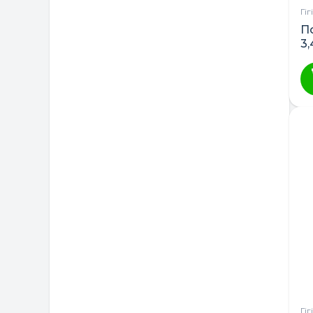
Гі
П
3,
Гі