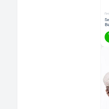
Гі
Г
B