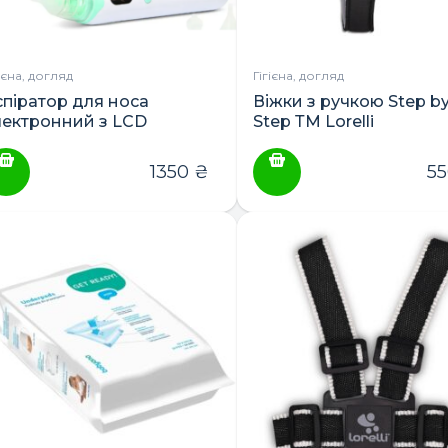
гієна, догляд
Гігієна, догляд
спіратор для носа
Віжки з ручкою Step b
лектронний з LCD
Step ТМ Lorelli
краном та мелодіями
abyOno
1350
₴
5