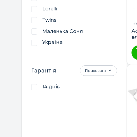
Lorelli
Twins
Гі
А
Маленька Соня
е
Україна
е
B
Гарантія
Приховати
14 днів