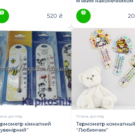
м’яким наконечником
BabyOno
520
₴
2
гієна, догляд
Гігієна, догляд
ермометр кімнатний
Термометр комнатны
Сувенірний”
“Любимчик”