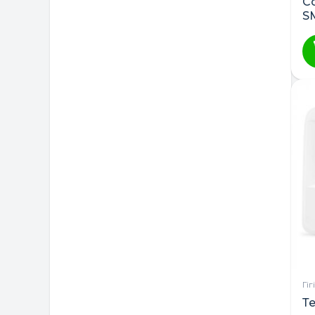
С
S
10
Гі
Т