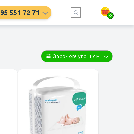
95 551 72 71
0
За замовчуванням