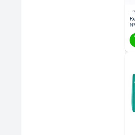
Гі
К
№