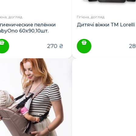
гієна, догляд
Гігієна, догляд
игиенические пелёнки
Дитячі віжки ТМ Lorelli
abyOno 60х90,10шт.
270
₴
2