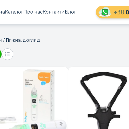
+38
0
на
Каталог
Про нас
Контакти
Блог
и
/ Гігієна, догляд