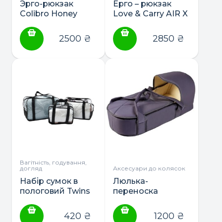
Эрго-рюкзак
Ерго – рюкзак
Colibro Honey
Love & Carry AIR X
2500
₴
2850
₴
Вагітність, годування,
догляд
Аксесуари до колясок
Набір сумок в
Люлька-
пологовий Twins
переноска
Babyroom
420
₴
1200
₴