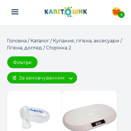
ПОШУК ТОВАРІВ:
6
Головна
/
Каталог
/
Купання, гігієна, аксесуари
/
Гігієна, догляд
/ Сторінка 2
Фільтри
За замовчуванням