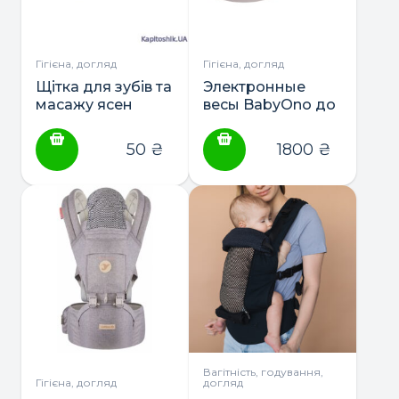
Гігієна, догляд
Гігієна, догляд
Щітка для зубів та
Электронные
масажу ясен
весы BabyOno до
BabyOno
20кг
50
₴
1800
₴
Вагітність, годування,
Гігієна, догляд
догляд