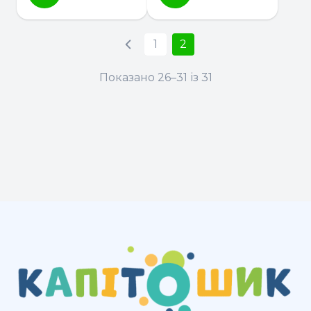
1
2
Показано 26–31 із 31