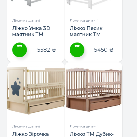
вибрати
вибрати
на
на
сторінці
сторінці
Ліжечка дитячі
Ліжечка дитячі
товару
товару
Ліжко Умка 3D
Ліжко Песик
маятник ТМ
маятник ТМ
Дубик-М
Дубик-М
5582
₴
5450
₴
Цей
Цей
товар
товар
має
має
кілька
кілька
варіантів.
варіантів.
Параметри
Параметри
можна
можна
вибрати
вибрати
на
на
сторінці
сторінці
Ліжечка дитячі
Ліжечка дитячі
товару
товару
Ліжко Зірочка
Ліжко ТМ Дубик-