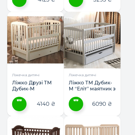
Цей
Цей
товар
товар
має
має
кілька
кілька
варіантів.
варіантів.
Параметри
Параметри
можна
можна
вибрати
вибрати
на
на
сторінці
сторінці
Ліжечка дитячі
Ліжечка дитячі
товару
товару
Ліжко Друзі ТМ
Ліжко ТМ Дубик-
Дубик-М
М “Еліт” маятник з
шухлядою
4140
₴
6090
₴
Цей
Цей
товар
товар
має
має