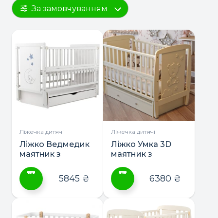
За замовчуванням
Ліжечка дитячі
Ліжечка дитячі
Ліжко Ведмедик
Ліжко Умка 3D
маятник з
маятник з
шухлядою ТМ
шухлядою ТМ
Дубик-М
Дубик-М
5845
₴
6380
₴
Цей
Цей
товар
товар