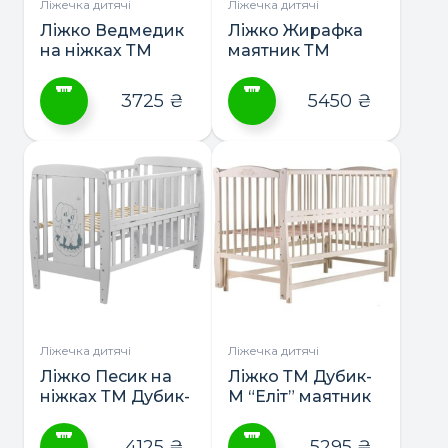
сторінці
сторінці
Ліжечка дитячі
Ліжечка дитячі
товару
товару
Ліжко Ведмедик
Ліжко Жирафка
на ніжках ТМ
маятник ТМ
Дубик-М
Дубик-М
3725
₴
5450
₴
Цей
Цей
товар
товар
має
має
кілька
кілька
варіантів.
варіантів.
Параметри
Параметри
можна
можна
вибрати
вибрати
на
на
сторінці
сторінці
Ліжечка дитячі
Ліжечка дитячі
товару
товару
Ліжко Песик на
Ліжко ТМ Дубик-
ніжках ТМ Дубик-
М “Еліт” маятник
М
4125
₴
5295
₴