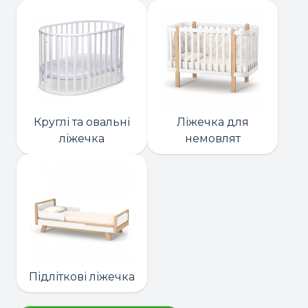
Круглі та овальні
Ліжечка для
ліжечка
немовлят
Підліткові ліжечка