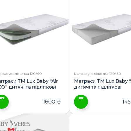
трас до ліжечка 120*60
Матрас до ліжечка 120*60
атраси ТМ Lux Baby “Air
Матраси ТМ Lux Baby “
О” дитячі та підліткові
дитячі та підліткові
1600
₴
14
ей
Цей
овар
товар
ає
має