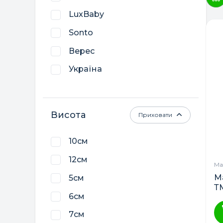
LuxBaby
Sonto
Верес
Україна
Висота
Приховати
10см
12см
Ма
Ма
5см
Т
6см
7см