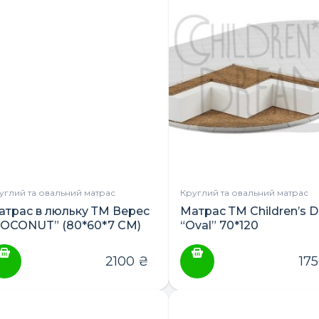
ає
лька
ріантів.
араметри
ожна
ибрати
а
орінці
овару
углий та овальний матрас
Круглий та овальний матрас
атрас в люльку ТМ Верес
Матрас ТМ Children’s 
COCONUT” (80*60*7 СМ)
“Oval” 70*120
2100
₴
17