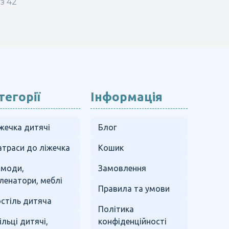
з 42
тегорії
Інформація
жечка дитячі
Блог
траси до ліжечка
Кошик
омоди,
Замовлення
ленатори, меблі
Правила та умови
стіль дитяча
Політика
ільці дитячі,
конфіденційності