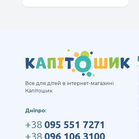
ва
П
м
в
н
ст
т
Все для дітей в інтернет-магазині
Капітошик
Дніпро:
+38
095 551 7271
+38
096 106 3100