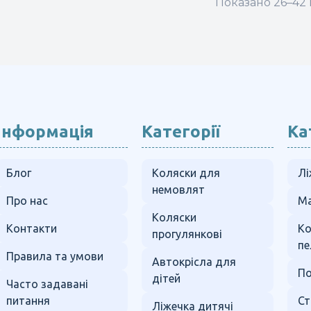
Показано 26–42 і
ріантів.
араметри
ожна
ибрати
а
орінці
овару
Інформація
Категорії
Ка
Блог
Коляски для
Лі
немовлят
Про нас
Ма
Коляски
Контакти
К
прогулянкові
пе
Правила та умови
Автокрісла для
По
дітей
Часто задавані
питання
Ст
Ліжечка дитячі