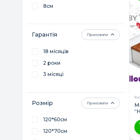
8см
Гарантія
Приховати
18 місяців
2 роки
3 місяці
Бю
Розмір
Приховати
М
“H
120*60см
120*70см
Ц