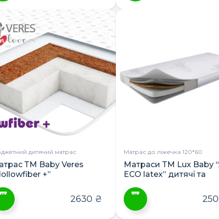
джетний дитячий матрас
Матрас до ліжечка 120*60
атрас ТМ Baby Veres
Матраси ТМ Lux Baby “
ollowfiber +”
ЕСО latex” дитячі та
підліткові
2630
₴
25
ей
Цей