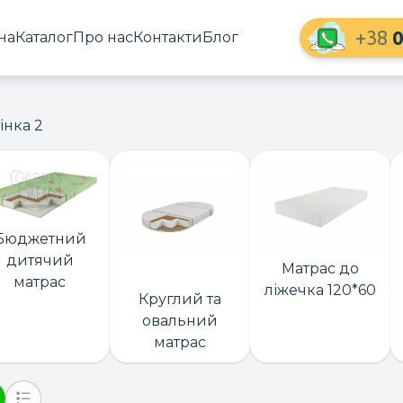
+38
0
на
Каталог
Про нас
Контакти
Блог
інка 2
Бюджетний
дитячий
Матрас до
матрас
ліжечка 120*60
Круглий та
овальний
матрас