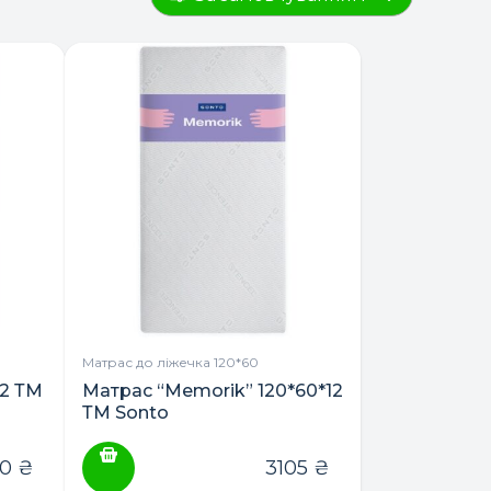
Матрас до ліжечка 120*60
12 ТМ
Матрас “Memorik” 120*60*12
ТМ Sonto
70
₴
3105
₴