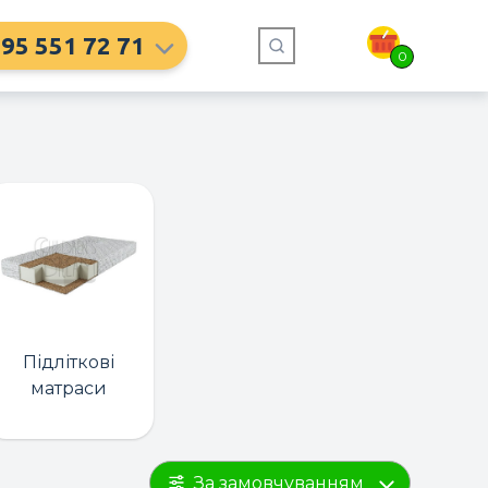
95 551 72 71
0
Підліткові
матраси
За замовчуванням