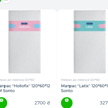
трас до ліжечка 120*60
Матрас до ліжечка 120*60
трас “Hollofix” 120*60*12
Матрас “Latix” 120*60*
М Sonto
Sonto
2700
₴
32