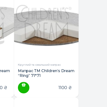
Круглий та овальний матрас
Dream
Матрас ТМ Children’s Dream
“Ring” 71*71
50
₴
1100
₴