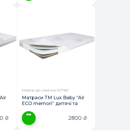
Матрас до ліжечка 120*60
Air
Матраси ТМ Lux Baby “Air
ЕСО memori” дитячі та
підліткові
00
₴
2800
₴
Цей