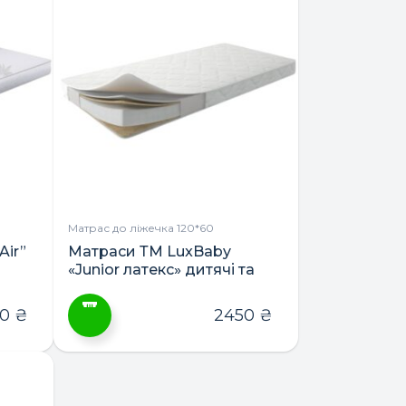
Матрас до ліжечка 120*60
Air”
Матраси ТМ LuxBaby
«Junior латекс» дитячі та
підліткові
50
₴
2450
₴
Цей
товар
має