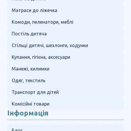
Матраси до ліжечка
Комоди, пеленатори, меблі
Постіль дитяча
Стільці дитячі, шезлонги, ходунки
Купання, гігієна, аксесуари
Манежі, килимки
Одяг, текстиль
Транспорт для дітей
Комісійні товари
Інформація
Блог