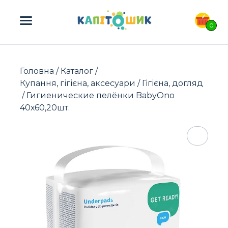
ПОШУК ТОВАРІВ:
0
Головна
/
Каталог
/
Купання, гігієна, аксесуари
/
Гігієна, догляд
/ Гигиенические пелёнки BabyOno
40х60,20шт.