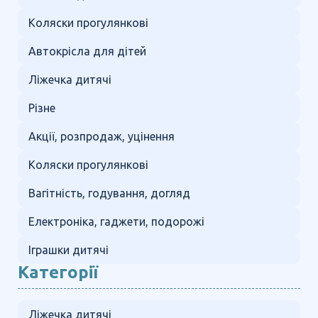
Коляски прогулянкові
Автокрісла для дітей
Ліжечка дитячі
Різне
Акції, розпродаж, уцінення
Коляски прогулянкові
Вагітність, годування, догляд
Електроніка, гаджети, подорожі
Іграшки дитячі
Категорії
Ліжечка дитячі