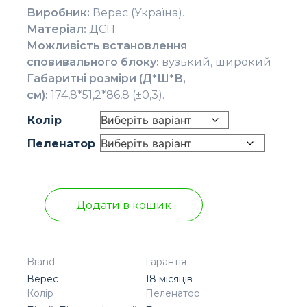
Виробник:
Верес (Україна).
Матеріал:
ДСП.
Можливість встановлення
сповивального блоку:
вузький, широкий
Габаритні розміри (Д*Ш*В,
см):
174,8*51,2*86,8 (±0,3).
Колір
Пеленатор
Додати в кошик
Brand
Гарантія
Верес
18 місяців
Колір
Пеленатор