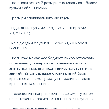
– встановлюється 2 розміри сповивального блоку:
вузький або широкий;
– розміри сповивального місця (см):
відкидний: вузький – 49,5*68-71,5, широкий –
79,5*68-71,5;
не відкидний: вузький – 53*68-71,5, широкий –
83*68-71,5;
– коли вже немає необхідності використовувати
сповивальну поверхню – сповивальний блок
знімається, можна й надалі використовувати як
звичайний комод, адже сповивальний блок
кріпиться до комоду ззаду і не залишає слідів
кріплення на стільниці;
– телескопічні направляючі з високим ступенем
навантаження і захистом від повного висування;
– комод виготовлений з високоякісного