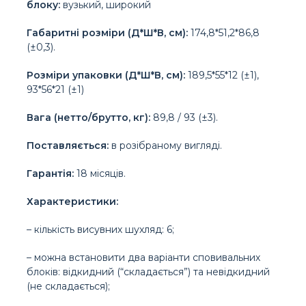
блоку:
вузький, широкий
Габаритні розміри (Д*Ш*В, см):
174,8*51,2*86,8
(±0,3).
Розміри упаковки (Д*Ш*В, см):
189,5*55*12 (±1),
93*56*21 (±1)
Вага (нетто/брутто, кг):
89,8 / 93 (±3).
Поставляється:
в розібраному вигляді.
Гарантія:
18 місяців.
Характеристики:
– кількість висувних шухляд: 6;
– можна встановити два варіанти сповивальних
блоків: відкидний (“складається”) та невідкидний
(не складається);