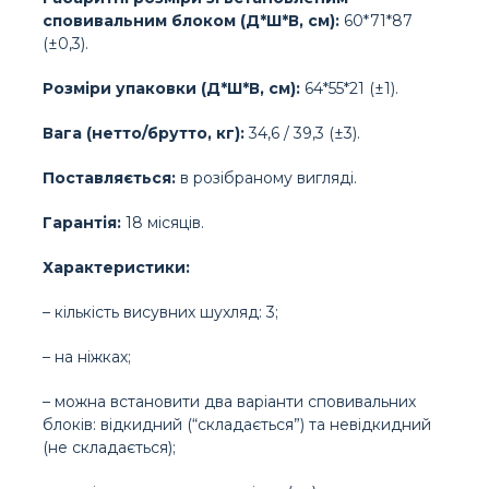
сповивальним блоком (Д*Ш*В, см):
60*71*87
(±0,3).
Розміри упаковки (Д*Ш*В, см):
64*55*21 (±1).
Вага (нетто/брутто, кг):
34,6 / 39,3 (±3).
Поставляється:
в розібраному вигляді.
Гарантія:
18 місяців.
Характеристики:
– кількість висувних шухляд: 3;
– на ніжках;
– можна встановити два варіанти сповивальних
блоків: відкидний (“складається”) та невідкидний
(не складається);