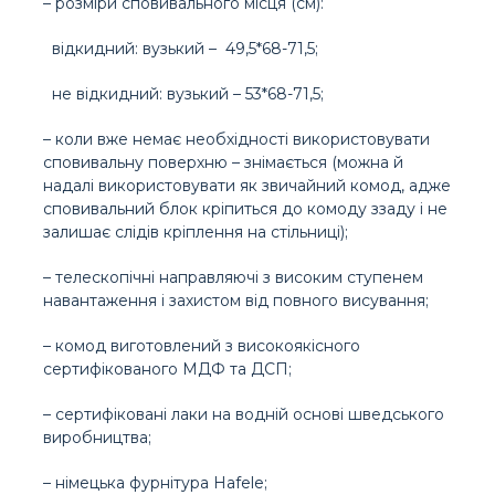
– розміри сповивального місця (см):
відкидний: вузький – 49,5*68-71,5;
не відкидний: вузький – 53*68-71,5;
– коли вже немає необхідності використовувати
сповивальну поверхню – знімається (можна й
надалі використовувати як звичайний комод, адже
сповивальний блок кріпиться до комоду ззаду і не
залишає слідів кріплення на стільниці);
– телескопічні направляючі з високим ступенем
навантаження і захистом від повного висування;
– комод виготовлений з високоякісного
сертифікованого МДФ та ДСП;
– сертифіковані лаки на водній основі шведського
виробництва;
– німецька фурнітура Hafele;