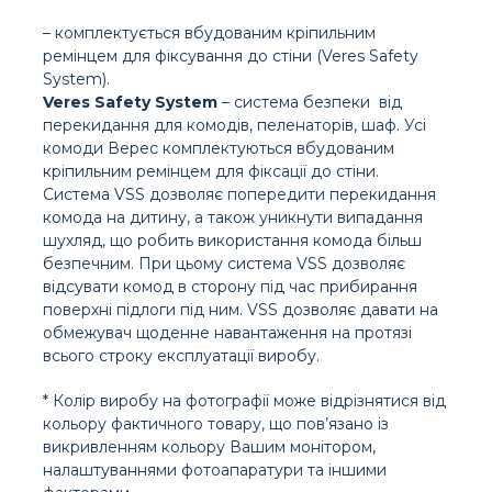
– комплектується вбудованим кріпильним
ремінцем для фіксування до стіни (Veres Safety
System).
Veres Safety System
– система безпеки від
перекидання для комодів, пеленаторів, шаф. Усі
комоди Верес комплектуються вбудованим
кріпильним ремінцем для фіксації до стіни.
Система VSS дозволяє попередити перекидання
комода на дитину, а також уникнути випадання
шухляд, що робить використання комода більш
безпечним. При цьому система VSS дозволяє
відсувати комод в сторону під час прибирання
поверхні підлоги під ним. VSS дозволяє давати на
обмежувач щоденне навантаження на протязі
всього строку експлуатації виробу.
* Колір виробу на фотографії може відрізнятися від
кольору фактичного товару, що пов’язано із
викривленням кольору Вашим монітором,
налаштуваннями фотоапаратури та іншими