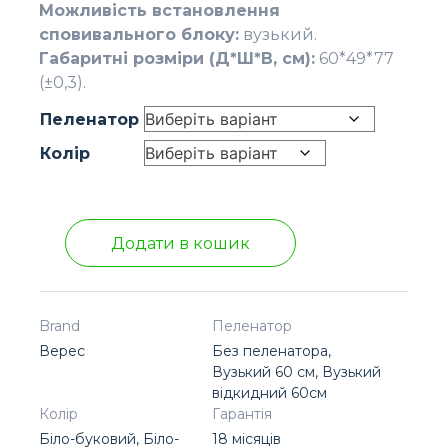
Можливість встановлення
сповивального блоку:
вузький.
Габаритні розміри (Д*Ш*В, см):
60*49*77
(±0,3).
Пеленатор
Колір
Додати в кошик
Brand
Пеленатор
Верес
Без пеленатора,
Вузький 60 см, Вузький
відкидний 60см
Колір
Гарантія
Біло-буковий, Біло-
18 місяців