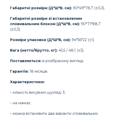
Габаритні розміри (Д*Ш*В, см):
90*49*78,7 (±0,3).
Габаритні розміри зі встановленим
сповивальним блоком (Д*Ш*В, см):
90*71*88,7
(±0,3).
Розміри упаковки (Д*Ш*В, см):
94*56*22 (±1).
Вага (нетто/брутто, кг):
45,5 / 48,1 (±3).
Поставляється:
в розібраному вигляді.
Гарантія:
18 місяців.
Характеристики:
– кількість висувних шухляд: 3;
– на ніжках;
– можна встановити два варіанти сповивальних