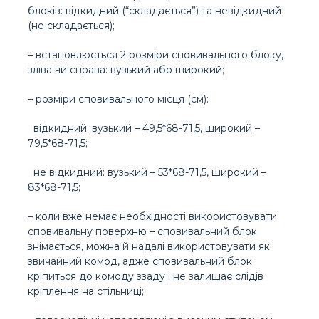
блоків: відкидний (“складається”) та невідкидний
(не складається);
– встановлюється 2 розміри сповивального блоку,
зліва чи справа: вузький або широкий;
– розміри сповивального місця (см):
відкидний: вузький – 49,5*68-71,5, широкий –
79,5*68-71,5;
не відкидний: вузький – 53*68-71,5, широкий –
83*68-71,5;
– коли вже немає необхідності використовувати
сповивальну поверхню – сповивальний блок
знімається, можна й надалі використовувати як
звичайний комод, адже сповивальний блок
кріпиться до комоду ззаду і не залишає слідів
кріплення на стільниці;