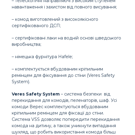
– телескопічні направляючі з високим ступенем
навантаження і захистом від повного висування;
– комод виготовлений з високоякісного
сертифікованого ДСП;
– сертифіковані лаки на водній основі шведського
виробництва;
– німецька фурнітура Hafele;
– комплектується вбудованим кріпильним
ремінцем для фіксування до стіни (Veres Safety
System).
Veres Safety System
– система безпеки від
перекидання для комодів, пеленаторів, шаф. Усі
комоди Верес комплектуються вбудованим
кріпильним ремінцем для фіксації до стіни.
Система VSS дозволяє попередити перекидання
комода на дитину, а також уникнути випадання
шухляд, що робить використання комода більш