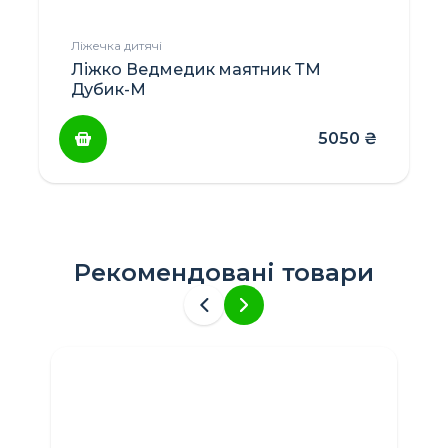
Ліжечка дитячі
Ліжко Ведмедик маятник ТМ
Дубик-М
5050
₴
Цей
товар
має
кілька
Рекомендовані товари
варіантів.
Параметри
можна
вибрати
на
сторінці
товару