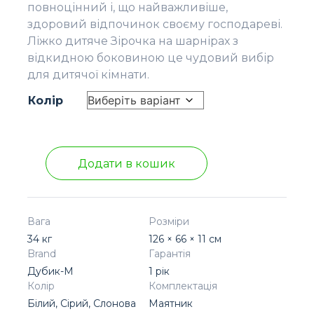
повноцінний і, що найважливіше,
здоровий відпочинок своєму господареві.
Ліжко дитяче Зірочка на шарнірах з
відкидною боковиною це чудовий вибір
для дитячої кімнати.
Колір
Додати в кошик
Вага
Розміри
34 кг
126 × 66 × 11 см
Brand
Гарантія
Дубик-М
1 рік
Колір
Комплектація
Білий, Сірий, Слонова
Маятник