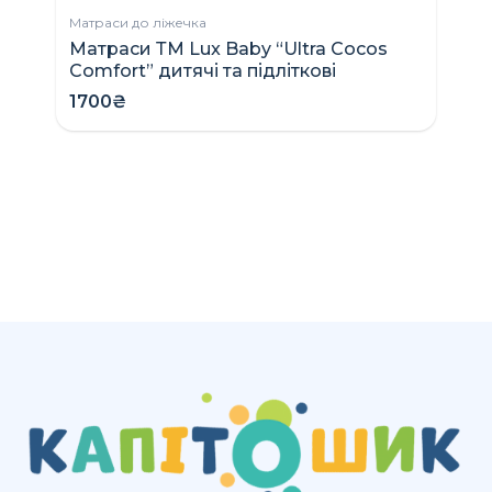
Матраси до ліжечка
Матраси ТМ Lux Baby “Ultra Cocos
Ко
Comfort” дитячі та підліткові
C
п
1700₴
9