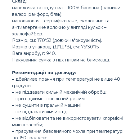
Склад:
наволочка та подушка – 100% бавовна (тканини:
велюр, ранфорс, бязь);
наповнювач – сертифіковане, екологічне та
антиалергенне волокно у вигляді кульок –
холлофайбер.
Розмір, см: 170*52 (довжина*окружність).
Розмір в упаковці (Д*Ш*В), см: 75*30*15.
Вага виробу, г: 940.
Пакування: сумка з пвх-плівки на блискавці.
Рекомендації по догляду:
–
дбайливе прання при температурі не вище 40
градусів;
–
не піддавати сильній механічній обробці;
–
при віджимі – повільний режим;
–
не сушити в пральній машині;
–
не піддавати хімчистці;
–
не відбілювати та не використовувати хлормісні
миючі засоби;
–
прасування бавовняного чохла при температурі
до 150 градусів;