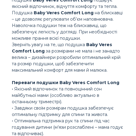
якісний відпочинок, відчуття комфорту та тепла.
Подушка
Baby Veres Comfort Long
на блискавці
– це дозволяє регулювати об’єм наповнювача.
Наволочка подушки теж на блискавиці, що
забезпечує легкість у догляді. При необхідності
можливе прання всієї подушки.
Зверніть увагу на те, що подушка
Baby Veres
Comfort Long
за розмірами не мала і не занадто
велика – дизайнери розробили оптимальний крій
та розмір подушки, щоб забезпечити
максимальний комфорт для мами й малюка.
Переваги подушки Baby Veres Comfort Long
·
Якісний відпочинок та повноцінний сон
майбутньої мами (особливо актуально в
останньому триместрі).
·
Завдяки своїм розмірам подушка забезпечує
оптимальну підтримку для спини та живота.
·
Оптимальна підтримка рук та спини під час
годування дитини (м’язи розслаблені – мама годує
та відпочиває).