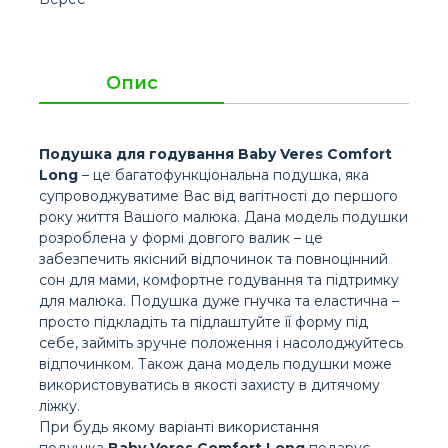
Опис
Подушка для годування Baby Veres Comfort
Long
– це багатофункціональна подушка, яка
супроводжуватиме Вас від вагітності до першого
року життя Вашого малюка. Дана модель подушки
розроблена у формі довгого валик – це
забезпечить якісний відпочинок та повноцінний
сон для мами, комфортне годування та підтримку
для малюка. Подушка дуже гнучка та еластична –
просто підкладіть та підлаштуйте її форму під
себе, займіть зручне положення і насолоджуйтесь
відпочинком. Також дана модель подушки може
використовуватись в якості захисту в дитячому
ліжку.
При будь якому варіанті використання
подушка
Baby Veres Comfort Long
подарує