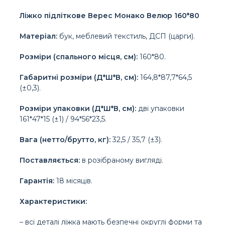
Ліжко підліткове Верес Монако Велюр 160*80
Матеріал:
бук, меблевий текстиль, ДСП (царги).
Розміри (спального місця, см):
160*80.
Габаритні розміри (Д*Ш*В, см):
164,8*87,7*64,5
(±0,3).
Розміри упаковки (Д*Ш*В, см):
дві упаковки
161*47*15 (±1) / 94*56*23,5.
Вага (нетто/брутто, кг):
32,5 / 35,7 (±3).
Поставляється:
в розібраному вигляді.
Гарантія:
18 місяців.
Характеристики:
– всі деталі ліжка мають безпечні округлі форми та