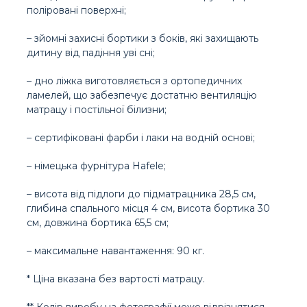
поліровані поверхні;
– зйомні захисні бортики з боків, які захищають
дитину від падіння уві сні;
– дно ліжка виготовляється з ортопедичних
ламелей, що забезпечує достатню вентиляцію
матрацу і постільної білизни;
– сертифіковані фарби і лаки на водній основі;
– німецька фурнітура Hafele;
– висота від підлоги до підматрацника 28,5 см,
глибина спального місця 4 см, висота бортика 30
см, довжина бортика 65,5 см;
– максимальне навантаження: 90 кг.
* Ціна вказана без вартості матрацу.
** Колір виробу на фотографії може відрізнятися