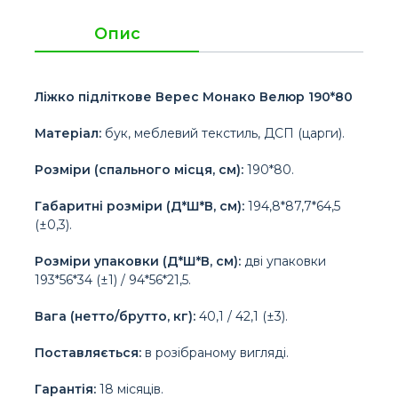
Опис
Ліжко підліткове Верес Монако Велюр 190*80
Матеріал:
бук, меблевий текстиль, ДСП (царги).
Розміри (спального місця, см):
190*80.
Габаритні розміри (Д*Ш*В, см):
194,8*87,7*64,5
(±0,3).
Розміри упаковки (Д*Ш*В, см):
дві упаковки
193*56*34 (±1) / 94*56*21,5.
Вага (нетто/брутто, кг):
40,1 / 42,1 (±3).
Поставляється:
в розібраному вигляді.
Гарантія:
18 місяців.