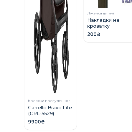
Ліжечка дитячі
Накладки на
кроватку
(грызунки)
200₴
Коляски прогулянкові
Carrello Bravo Lite
(CRL-5529)
прогулянкова
9900₴
коляска