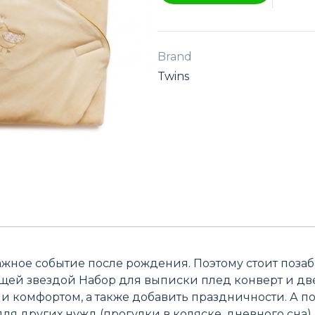
Brand
Twins
ное событие после рождения. Поэтому стоит позаб
тоящей звездой Набор для выписки плед конверт и д
и комфортом, а также добавить праздничности. А п
я других нужд (прогулки в коляске, дневного сна).