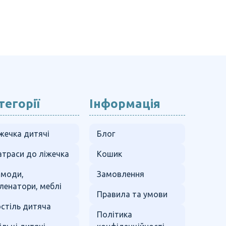
тегорії
Інформація
жечка дитячі
Блог
траси до ліжечка
Кошик
омоди,
Замовлення
ленатори, меблі
Правила та умови
стіль дитяча
Політика