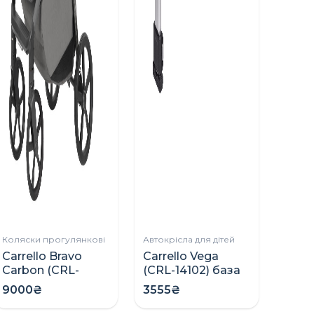
Ліжечк
Ліжк
на н
Дуби
4125
Коляски прогулянкові
Автокрісла для дітей
Carrello Bravo
Carrello Vega
Carbon (CRL-
(CRL-14102) база
5530)
ISOFIX для
9000₴
3555₴
прогулянкова
автокрісла
коляска