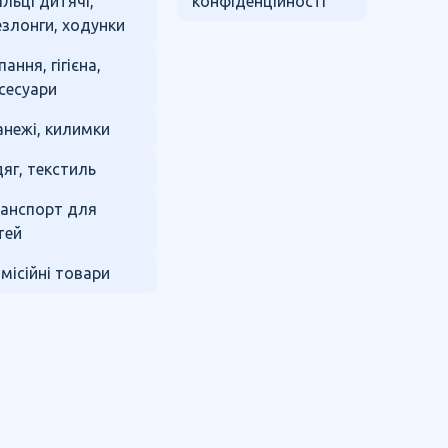
ільці дитячі,
конфіденційності
злонги, ходунки
пання, гігієна,
сесуари
нежі, килимки
яг, текстиль
анспорт для
тей
місійні товари