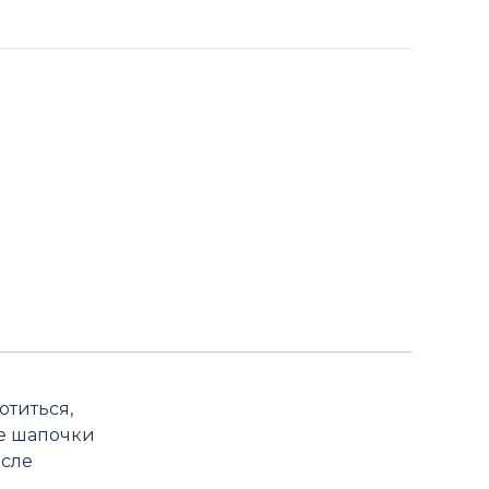
отиться,
ве шапочки
осле