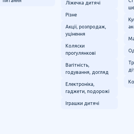
питання
Ст
Ліжечка дитячі
ше
Різне
Ку
Акції, розпродаж,
ак
уцінення
Ма
Коляски
Од
прогулянкові
Тр
Вагітність,
ді
годування, догляд
Ко
Електроніка,
гаджети, подорожі
Іграшки дитячі