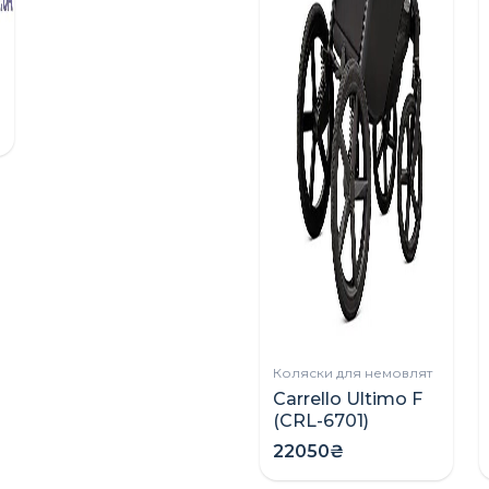
Коляски для немовлят
Carrello Ultimo F
(CRL-6701)
коляска 2в1 зі
22050₴
складною
люлькою