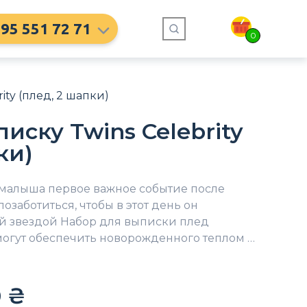
95 551 72 71
0
ity (плед, 2 шапки)
иску Twins Celebrity
ки)
малыша первое важное событие после
озаботиться, чтобы в этот день он
ей звездой Набор для выписки плед
могут обеспечить новорожденного теплом …
0
₴