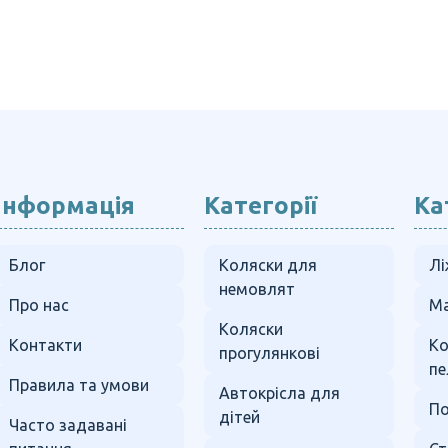
Інформація
Категорії
Ка
Блог
Коляски для
Лі
немовлят
Про нас
Ма
Коляски
Контакти
К
прогулянкові
пе
Правила та умови
Автокрісла для
По
дітей
Часто задавані