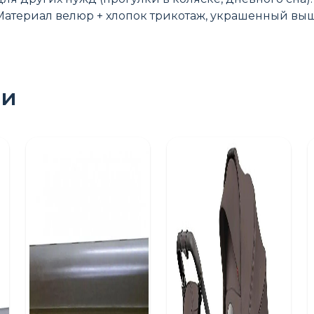
 Материал велюр + хлопок трикотаж, украшенный в
ри
ПОШУК ТОВАРІВ: