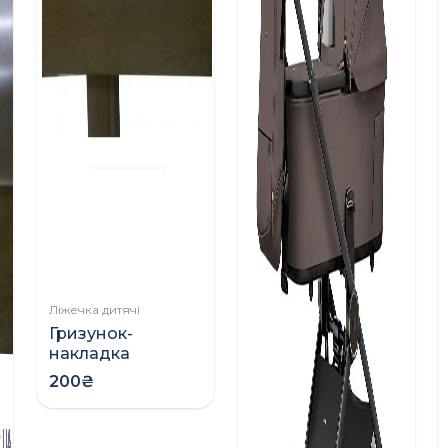
Ліжечка дитячі
Гризунок-
накладка
захисний на
200₴
ліжко