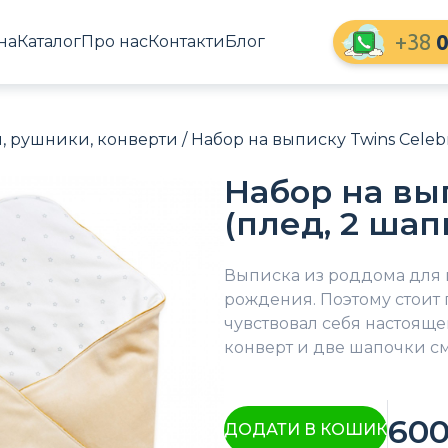
+38
0
на
Каталог
Про нас
Контакти
Блог
 рушники, конверти
/ Набор на выписку Twins Celebr
Набор на вып
(плед, 2 шап
Выписка из роддома для 
рождения. Поэтому стоит п
чувствовал себя настоящ
конверт и две шапочки с
60
ДОДАТИ В КОШИК