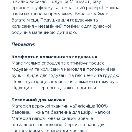
швидко висихає. Подушка Mini має цікаву
ергономічну форму та компактний розмір. Її можна
взяти на тривалу прогулянку. Вона не займає
багато місця. Подушка для годування та
колисання – незамінний помічник для сучасної
родини з маленькою дитиною.
Переваги:
Комфортне колисання та годування
Максимально спрощує та оптимізує процес
годування та колисання немовля в положенні на
руці. Підійде для годування з пляшечки та груддю.
Полегшує процес колисання, знімаючи втому рук.
Підходить з першого дня життя дитини.
Безпечний для малюка
Матеріал верхньої тканини найякісніша 100%
бавовна. Ніжна та безпечна для шкіри малюка.
Матеріал наповнювача силіконізоване
антиалергенне волокно. Сертифіковане для
застосування у товарах дитячої лінії.