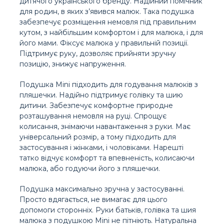
дитячого українського бренду. Надійний помічник
для родин, в яких з’явився малюк. Така подушка
забезпечує розміщення немовля під правильним
кутом, з найбільшим комфортом і для малюка, і для
його мами. Фіксує малюка у правильній позиції.
Підтримує руку, дозволяє прийняти зручну
позицію, знижує напруження.
Подушка Mini підходить для годування малюків з
пляшечки. Надійно підтримує голівку та шию
дитини. Забезпечує комфортне природне
розташування немовля на руці. Спрощує
колисання, знімаючи навантаження з руки. Має
універсальний розмір, а тому підходить для
застосування і жінками, і чоловіками. Нарешті
татко відчує комфорт та впевненість, колисаючи
малюка, або годуючи його з пляшечки.
Подушка максимально зручна у застосуванні.
Просто вдягається, не вимагає для цього
допомоги сторонніх. Руки батьків, голівка та шия
малюка з подушкою Mini не пітніють. Натуральна