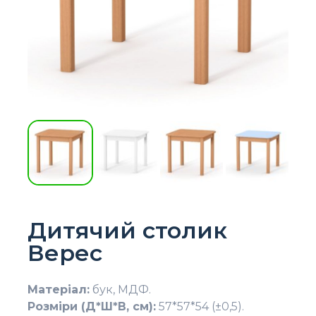
Дитячий столик
Верес
Матеріал:
бук, МДФ.
Розміри (Д*Ш*В, см):
57*57*54 (±0,5).