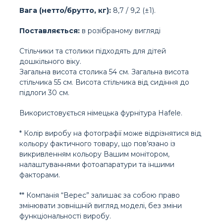
Вага (нетто/брутто, кг):
8,7 / 9,2 (±1).
Поставляється:
в розібраному вигляді
Стільчики та столики підходять для дітей
дошкільного віку.
Загальна висота столика 54 см. Загальна висота
стільчика 55 см. Висота стільчика від сидіння до
підлоги 30 см.
Використовується німецька фурнітура Hafele.
* Колір виробу на фотографії може відрізнятися від
кольору фактичного товару, що пов’язано із
викривленням кольору Вашим монітором,
налаштуваннями фотоапаратури та іншими
факторами.
** Компанія “Верес” залишає за собою право
змінювати зовнішній вигляд моделі, без зміни
функціональності виробу.