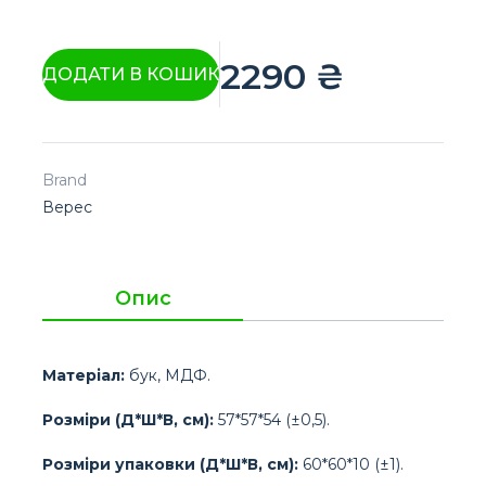
2290
₴
ДОДАТИ В КОШИК
Brand
Верес
Опис
Матеріал:
бук, МДФ.
Розміри (Д*Ш*В, см):
57*57*54 (±0,5).
Розміри упаковки (Д*Ш*В, см):
60*60*10 (±1).