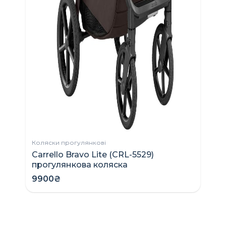
Н
2
Коляски прогулянкові
Carrello Bravo Lite (CRL-5529)
прогулянкова коляска
9900₴