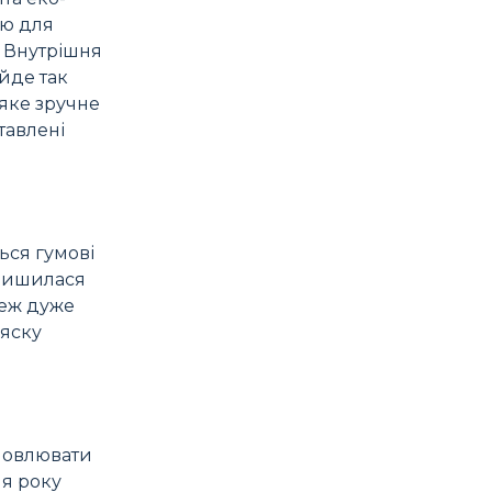
ою для
. Внутрішня
 йде так
яке зручне
тавлені
ься гумові
алишилася
теж дуже
ляску
ановлювати
ля року