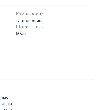
Комплектація
+автолюлька
Ширина шасі
60см
кому
оляски
та еко-