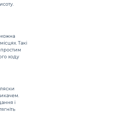
исоту.
х можна
ісцях. Такі
я простим
ого ходу
оляски
микачем.
дання і
тягніть