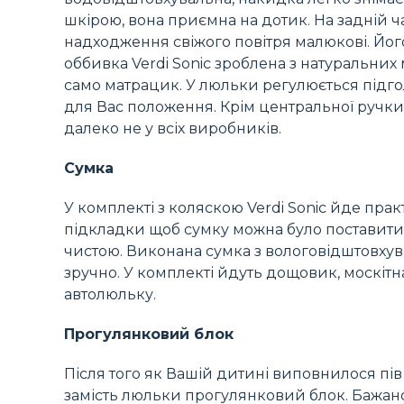
шкірою, вона приємна на дотик. На задній ч
надходження свіжого повітря малюкові. Його
оббивка Verdi Sonic зроблена з натуральних 
само матрацик. У люльки регулюється підго
для Вас положення. Крім центральної ручки 
далеко не у всіх виробників.
Сумка
У комплекті з коляскою Verdi Sonic йде прак
підкладки щоб сумку можна було поставити
чистою. Виконана сумка з вологовідштовхува
зручно. У комплекті йдуть дощовик, москітна
автолюльку.
Прогулянковий блок
Після того як Вашій дитині виповнилося пів
замість люльки прогулянковий блок. Бажано