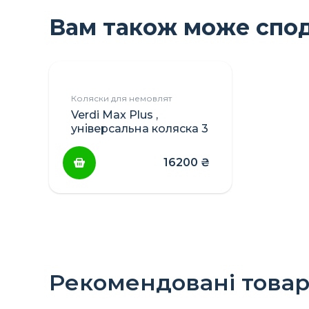
Вам також може спо
Коляски для немовлят
Verdi Max Plus ,
універсальна коляска 3
в 1 з автолюлькою
16200
₴
Рекомендовані това