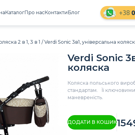
+38
0
на
Каталог
Про нас
Контакти
Блог
оляска 2 в 1, 3 в 1
/ Verdi Sonic 3в1, універсальна коляс
Verdi Sonic 3
коляска
Коляска польського виробн
стандартам. Її ключовими
маневреність.
154
ДОДАТИ В КОШИК