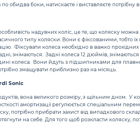
 по обидва боки, натискаєте і виставляєте потрібну в
ПОШУК ТОВАРІВ:
особливість надувних коліс, це те, що коляску можна
класичного типу коляски. Вони є фіксованими, тобто ї
ацію. Фіксувати колеса необхідно в важко прохідних м
і задні, знімаються. Задні колеса 12 дюймів, знімаютьс
дині колеса. Вони йдуть з підшипниками для плавн
потрібно змащувати приблизно раз на місяць.
di Sonic
дуктів, вона великого розміру, з щільним дном. У к
жорсткості амортизації регулюється спеціальним пере
ску, потрібно прибрати захист від випадкового скла
тягнути на себе. Для того щоб розкласти коляску, по