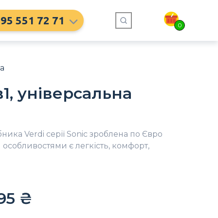
95 551 72 71
0
ка
в1, універсальна
ика Verdi серії Sonic зроблена по Євро
 особливостями є легкість, комфорт,
95
₴