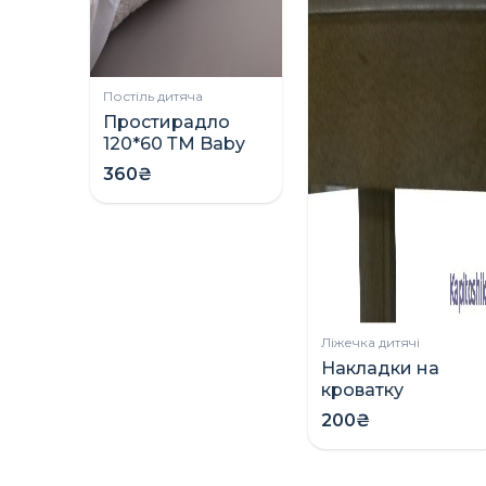
Постіль дитяча
Простирадло
120*60 ТМ Baby
Veres
360₴
Ліжечка дитячі
Накладки на
кроватку
(грызунки)
200₴