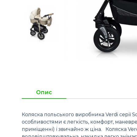
Опис
Коляска польського виробника Verdi серії S
особливостями є легкість, комфорт, маневр
приміщенні) і звичайно ж ціна. Коляска Verd
водовідштовхувальна, накидка легко знімає