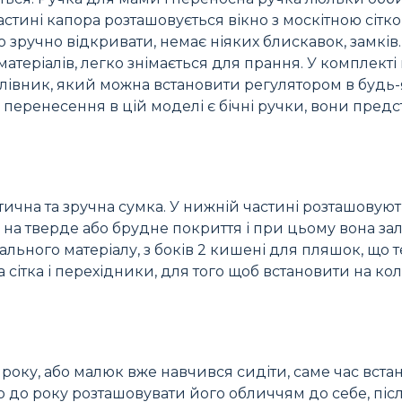
астині капора розташовується вікно з москітною сітк
 зручно відкривати, немає ніяких блискавок, замків
матеріалів, легко знімається для прання. У комплекті
лівник, який можна встановити регулятором в будь-
перенесення в цій моделі є бічні ручки, вони предс
тична та зручна сумка. У нижній частині розташовуют
 на тверде або брудне покриття і при цьому вона з
льного матеріалу, з боків 2 кишені для пляшок, що 
 сітка і перехідники, для того щоб встановити на ко
 року, або малюк вже навчився сидіти, саме час вст
 до року розташовувати його обличчям до себе, піс