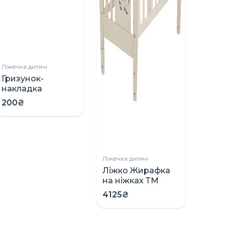
Ліжечка дитячі
Гризунок-
накладка
захисний на
200₴
ліжко
Ліжечка дитячі
Ліжко Жирафка
на ніжках ТМ
Дубик-М
4125₴