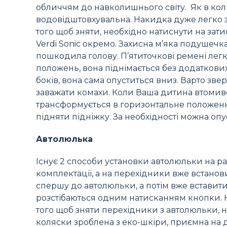
обличчям до навколишнього світу. Як в коли
водовідштовхувальна. Накидка дуже легко з
того щоб зняти, необхідно натиснути на зат
Verdi Sonic окремо. Захисна м’яка подушеч
пошкодила голову. П’ятиточкові ремені легк
положень, вона піднімається без додаткових
боків, вона сама опуститься вниз. Варто звер
заважати комахи. Коли Ваша дитина втомив
трансформується в горизонтальне положення
підняти підніжку. За необхідності можна оп
Автолюлька
Існує 2 способи установки автолюльки на рам
комплектації, а на перехідники вже встано
спершу до автолюльки, а потім вже вставити їх
розстібаються одним натисканням кнопки. Ка
того щоб зняти перехідники з автолюльки, не
коляски зроблена з еко-шкіри, приємна на до