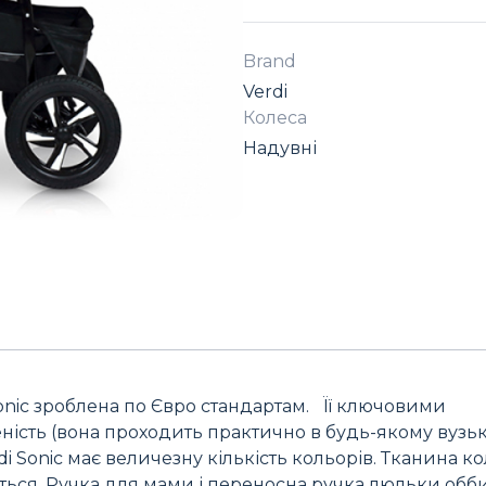
Brand
Verdi
Колеса
Надувні
onic зроблена по Євро стандартам. Її ключовими
еність (вона проходить практично в будь-якому вузь
i Sonic має величезну кількість кольорів. Тканина к
ться. Ручка для мами і переносна ручка люльки обби