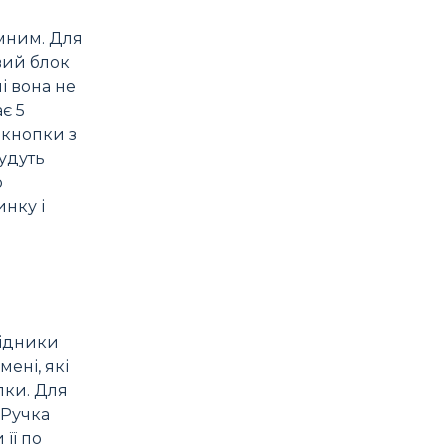
імним. Для
вий блок
і вона не
є 5
 кнопки з
будуть
о
нку і
хідники
мені, які
пки. Для
 Ручка
її по