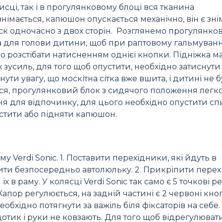
сці, так і в прогулянковому блоці вся тканина
німається, капюшон опускається механічно, він є зн
иск одночасно з двох сторін. Розглянемо прогулянко
ка для голови дитини, щоб при раптовому гальмуванн
о розстібати натисненням однієї кнопки. Підніжка ма
 зусиль, для того щоб опустити, необхідно затиснути
нути увагу, що москітна сітка вже вшита, і дитині не 
ся, прогулянковий блок з сидячого положення легк
 для відпочинку, для цього необхідно опустити спи
устити або підняти капюшон.
у Verdi Sonic. 1. Поставити перехідники, які йдуть в
вити безпосередньо автолюльку. 2. Прикріпити пере
 в раму. У колясці Verdi Sonic так само є 5 точкові ре
пор регулюється, на задній частині є 2 червоні кно
обхідно потягнути за важіль біля фіксаторів на себе.
тик і руки не ковзають. Для того щоб відрегулювати 