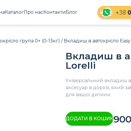
+38
0
на
Каталог
Про нас
Контакти
Блог
окрісло група 0+ (0-13кг)
/ Вкладиш в автокрісло Easy T
Вкладиш в ав
Lorelli
Універсальний вкладиш в а
аксесуар в дорозі, який 
для вашої дитини.
90
ДОДАТИ В КОШИК