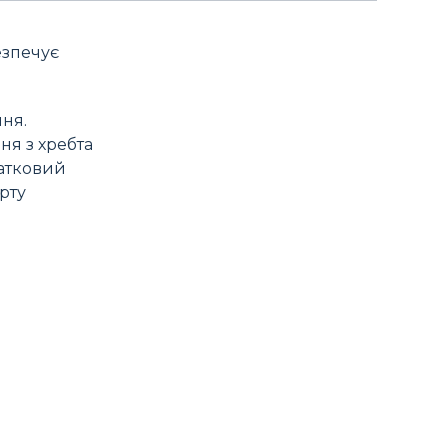
езпечує
ня.
ня з хребта
датковий
рту