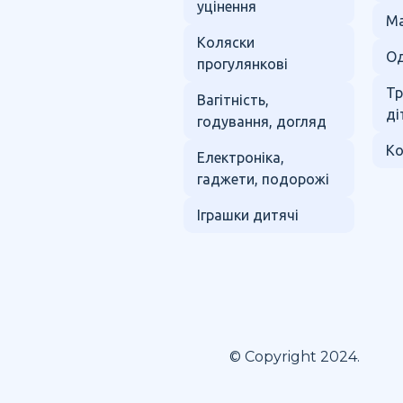
уцінення
Ма
Коляски
Од
прогулянкові
Тр
Вагітність,
ді
годування, догляд
Ко
Електроніка,
гаджети, подорожі
Іграшки дитячі
© Copyright 2024.