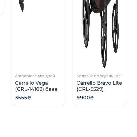
Автокрісла для дітей
Коляски прогулянкові
Carrello Vega
Carrello Bravo Lite
(CRL-14102) база
(CRL-5529)
ISOFIX для
прогулянкова
3555₴
9900₴
автокрісла
коляска