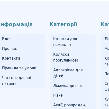
Інформація
Категорії
Ка
Блог
Коляски для
Лі
немовлят
Про нас
Ма
Коляски
Контакти
К
прогулянкові
пе
Правила та умови
Автокрісла для
По
дітей
Часто задавані
питання
Ст
Ліжечка дитячі
ше
Різне
Ку
Акції, розпродаж,
ак