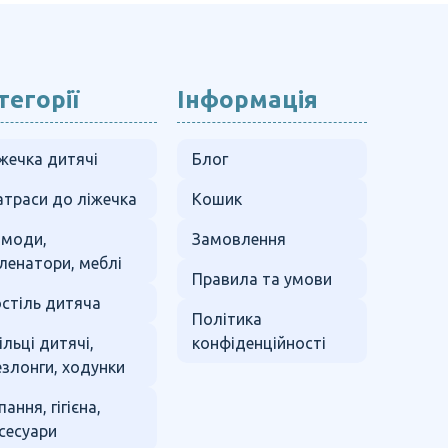
тегорії
Інформація
жечка дитячі
Блог
траси до ліжечка
Кошик
омоди,
Замовлення
ленатори, меблі
Правила та умови
стіль дитяча
Політика
ільці дитячі,
конфіденційності
злонги, ходунки
пання, гігієна,
сесуари