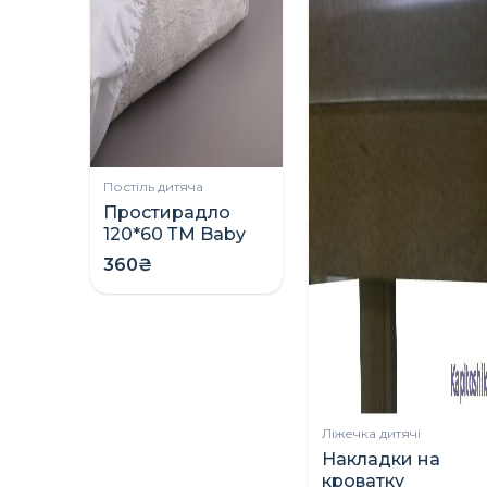
Постіль дитяча
Простирадло
120*60 ТМ Baby
Veres
360₴
Ліжечка дитячі
Накладки на
кроватку