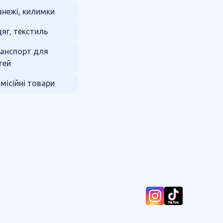
нежі, килимки
яг, текстиль
анспорт для
тей
місійні товари