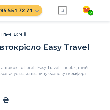
95 551 72 71
0
ravel Lorelli
токрісло Easy Travel
втокрісло Lorelli Easy Travel – необхідний
забезпечує максимальну безпеку і комфорт
0
₴