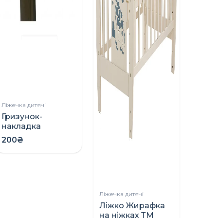
Ліжечка дитячі
Гризунок-
накладка
захисний на
200₴
ліжко
Ліжечка дитячі
Ліжко Жирафка
на ніжках ТМ