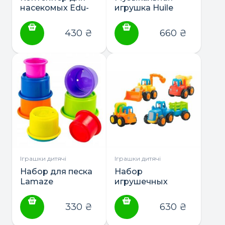
насекомых Edu-
игрушка Huile
Toys с
Toys Утенок с
увеличительными
мороженым (6101)
430
₴
660
₴
стеклами 4x 6x
(BL010)
Іграшки дитячі
Іграшки дитячі
Набор для песка
Набор
Lamaze
игрушечных
Формочки
машинок Hola
(L27291)
Toys Фермерская
330
₴
630
₴
техника, 4 шт.
(326)