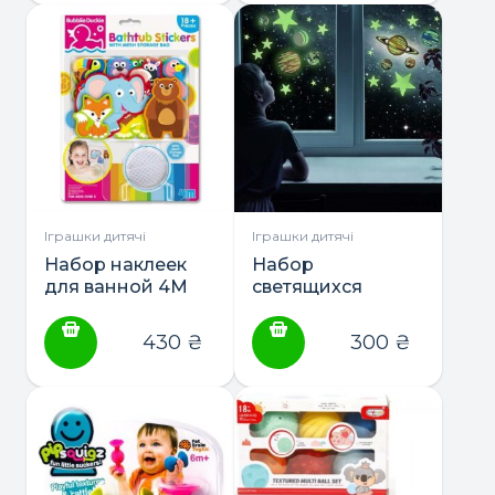
Іграшки дитячі
Іграшки дитячі
Набор наклеек
Набор
для ванной 4M
светящихся
Зоопарк (00-
наклеек 4M
04746)
Планеты и 20
430
₴
300
₴
звезд (00-05635)