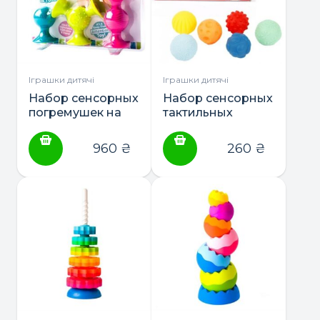
Іграшки дитячі
Іграшки дитячі
Набор сенсорных
Набор сенсорных
погремушек на
тактильных
присосках Fat
мячиков 6 шт.,
Brain Toys
668-134
960
₴
260
₴
pipSquigz 3 шт.
(F089ML)