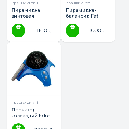
Іграшки дитячі
Іграшки дитячі
Пирамидка
Пирамидка-
винтовая
балансир Fat
тактильная Fat
Brain Toys Tobbles
Brain Toys
Neo (F070ML)
1100
₴
1000
₴
SpinAgain (F110ML)
Іграшки дитячі
Проектор
созвездий Edu-
Toys (GE018)