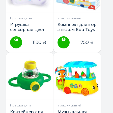
Іграшки дитячі
Іграшки дитячі
Игрушка
Комплект для ігор
сенсорная Цвет
з піском Edu-Toys
Форма Название
Пісочний
Fat Brain Toys
годинник (JS007)
1190
₴
750
₴
Dimpl Duo Брайль
(F208EN)
Іграшки дитячі
Іграшки дитячі
Контейнер для
Музыкальная