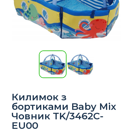
Килимок з
бортиками Baby Mix
Човник TK/3462C-
EU00