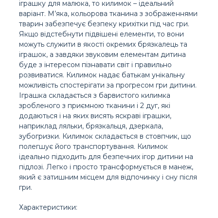
іграшку для малюка, то килимок – ідеальний
варіант. М’яка, кольорова тканина з зображеннями
тварин забезпечує безпеку крихітки під час гри.
Якщо відстебнути підвішені елементи, то вони
можуть служити в якості окремих брязкалець та
іграшок, а завдяки звуковим елементам дитина
буде з інтересом пізнавати світ і правильно
розвиватися. Килимок надає батькам унікальну
можливість спостерігати за прогресом гри дитини.
Іграшка складається з барвистого килимка
зробленого з приємною тканини і 2 дуг, які
додаються і на яких висять яскраві іграшки,
наприклад ляльки, брязкальця, дзеркала,
зубогризки. Килимок складається в стовпчик, що
полегшує його транспортування. Килимок
ідеально підходить для безпечних ігор дитини на
підлозі. Легко і просто трансформується в манеж,
який є затишним місцем для відпочинку і сну після
гри.
Характеристики: