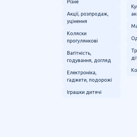
Різне
Ку
Акції, розпродаж,
ак
уцінення
Ма
Коляски
Од
прогулянкові
Тр
Вагітність,
ді
годування, догляд
Ко
Електроніка,
гаджети, подорожі
Іграшки дитячі