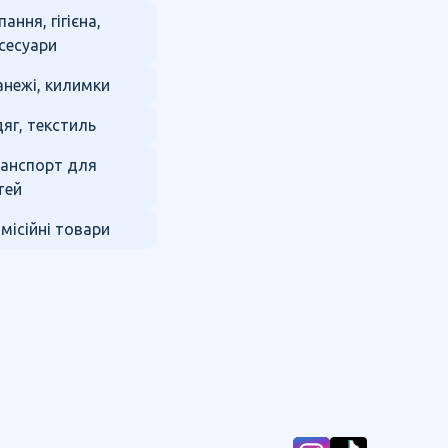
пання, гігієна,
сесуари
нежі, килимки
яг, текстиль
анспорт для
тей
місійні товари