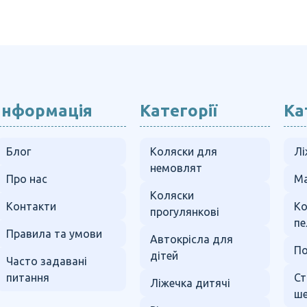
Інформація
Категорії
Ка
Блог
Коляски для
Лі
немовлят
Про нас
Ма
Коляски
Контакти
К
прогулянкові
пе
Правила та умови
Автокрісла для
По
дітей
Часто задавані
питання
Ст
Ліжечка дитячі
ше