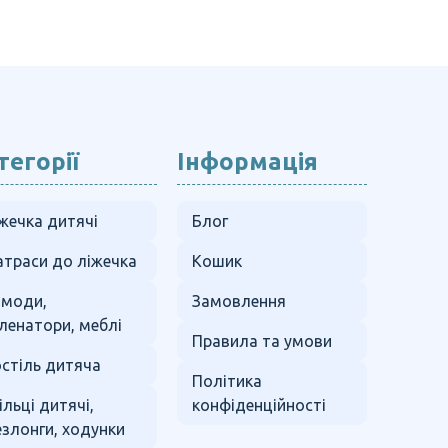
тегорії
Інформація
жечка дитячі
Блог
траси до ліжечка
Кошик
омоди,
Замовлення
ленатори, меблі
Правила та умови
стіль дитяча
Політика
ільці дитячі,
конфіденційності
злонги, ходунки