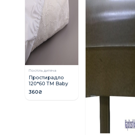
Постіль дитяча
Простирадло
120*60 ТМ Baby
Veres
360₴