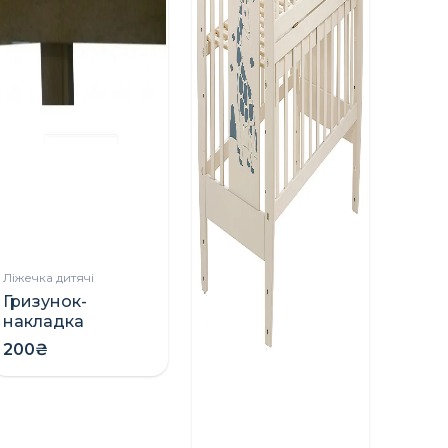
Ліжечка дитячі
Гризунок-
накладка
захисний на
200₴
ліжко