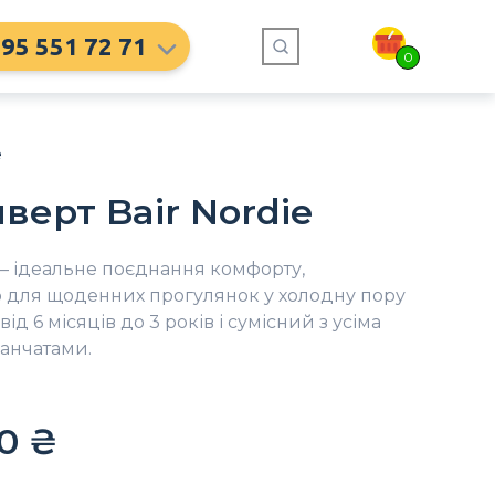
95 551 72 71
0
e
верт Bair Nordie
– ідеальне поєднання комфорту,
ю для щоденних прогулянок у холодну пору
ід 6 місяців до 3 років і сумісний з усіма
анчатами.
90
₴