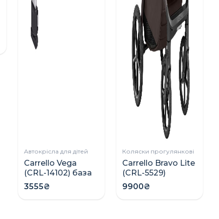
Автокрісла для дітей
Коляски прогулянкові
Carrello Vega
Carrello Bravo Lite
(CRL-14102) база
(CRL-5529)
ISOFIX для
прогулянкова
3555₴
9900₴
автокрісла
коляска