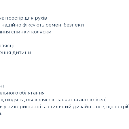
є простір для рухів
и надійно фіксують ремені безпеки
ання спинки коляски
олясці
щення дитини
ні
щільного облягання
ідходять для колясок, санчат та автокрісел)
сть у використанні та стильний дизайн – все, що потрі
.