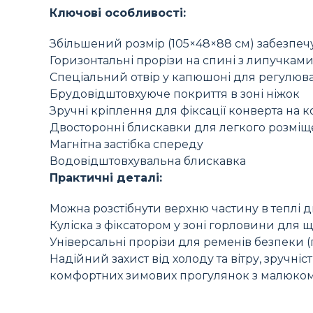
Ключові особливості:
Збільшений розмір (105×48×88 см) забезпечу
Горизонтальні прорізи на спині з липучкам
Спеціальний отвір у капюшоні для регулюв
Брудовідштовхуюче покриття в зоні ніжок
Зручні кріплення для фіксації конверта на к
Двосторонні блискавки для легкого розмі
Магнітна застібка спереду
Водовідштовхувальна блискавка
Практичні деталі:
Можна розстібнути верхню частину в теплі д
Куліска з фіксатором у зоні горловини для 
Універсальні прорізи для ременів безпеки (п
Надійний захист від холоду та вітру, зручні
комфортних зимових прогулянок з малюком